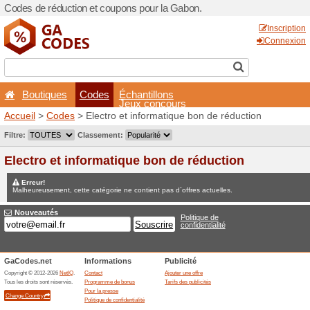
Codes de réduction et coup
Boutiques
Codes
É
Accueil
>
Codes
> Electro e