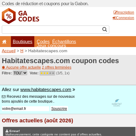
Codes de réduction et coup
Boutiques
Codes
É
Jeux co
Accueil
>
H
> Habitatescap