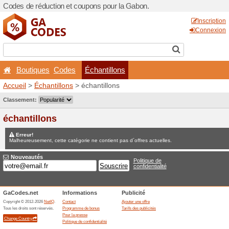
Codes de réduction et coup
Boutiques
Codes
Éc
Accueil
>
Échantillons
> éch
Jeux concours