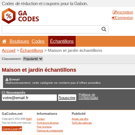
Codes de réduction et coup
Boutiques
Codes
Éc
Accueil
>
Échantillons
> Mai
Jeux concours